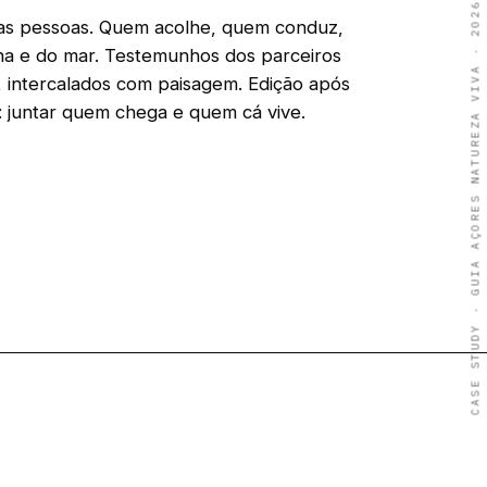
CASE STUDY · GUIA AÇORES NATUREZA VIVA · 2026
 das pessoas. Quem acolhe, quem conduz,
a e do mar. Testemunhos dos parceiros
o, intercalados com paisagem. Edição após
: juntar quem chega e quem cá vive.