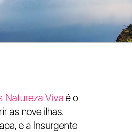
s Natureza Viva
é o
r as nove ilhas.
apa, e a Insurgente