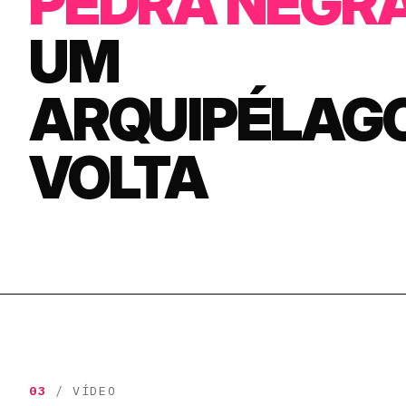
PEDRA NEGR
UM
ARQUIPÉLAG
VOLTA
03
/ VÍDEO