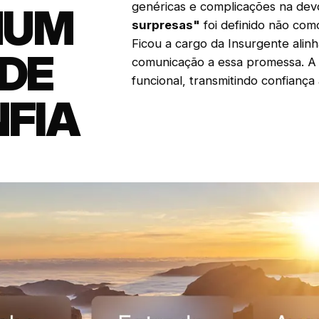
genéricas e complicações na dev
NUM
surpresas"
foi definido não co
Ficou a cargo da Insurgente alinha
DE
comunicação a essa promessa. A i
funcional, transmitindo confiança 
FIA