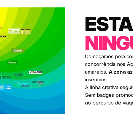
ESTA
NIN
Começámos pela cor
concorrência nos Aç
amarelos.
A zona az
inserimos.
A linha criativa seg
Sem badges promocio
no percurso de viag