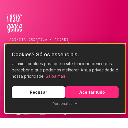
— ir para a página inicial
AGÊNCIA CRIATIVA · AÇORES
INSTAGRAM
FACEBOOK
LINKEDIN
Cookies? Só os essenciais.
Usamos cookies para que o site funcione bem e para
perceber o que podemos melhorar. A sua privacidade é
nossa prioridade.
Saiba mais
Recusar
Aceitar tudo
Personalizar
Necessários
(sempre ativos)
Analíticos